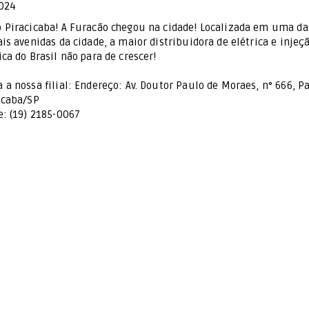
024
 Piracicaba! A Furacão chegou na cidade! Localizada em uma da
ais avenidas da cidade, a maior distribuidora de elétrica e injeç
ica do Brasil não para de crescer!
 a nossa filial: Endereço: Av. Doutor Paulo de Moraes, n° 666, P
icaba/SP
e: (19) 2185-0067