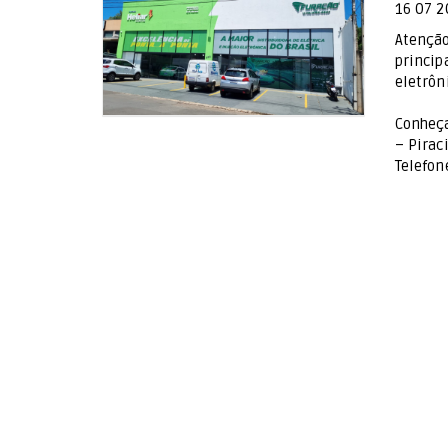
16
07
2
Atenção
princip
eletrôn
Conheça
– Pirac
Telefon