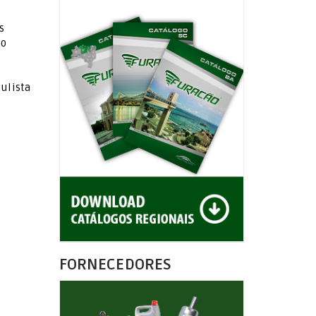
s
ão
aulista
FORNECEDORES